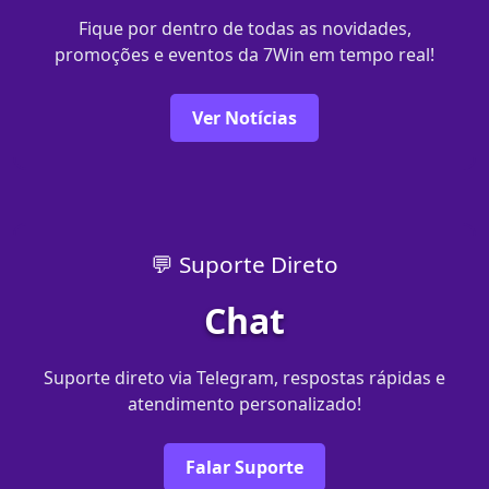
Fique por dentro de todas as novidades,
promoções e eventos da 7Win em tempo real!
Ver Notícias
💬 Suporte Direto
Chat
Suporte direto via Telegram, respostas rápidas e
atendimento personalizado!
Falar Suporte