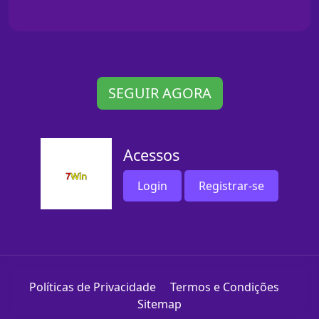
SEGUIR AGORA
Acessos
Login
Registrar-se
Políticas de Privacidade
Termos e Condições
Sitemap