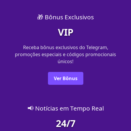
🎁 Bônus Exclusivos
VIP
Receba bônus exclusivos do Telegram,
promoções especiais e códigos promocionais
únicos!
Ver Bônus
📢 Notícias em Tempo Real
24/7