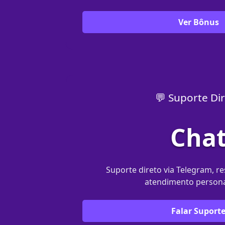
Ver Bônus
💬 Suporte Di
Cha
Suporte direto via Telegram, r
atendimento persona
Falar Suport