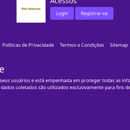
Acessos
Login
Registrar-se
Políticas de Privacidade
Termos e Condições
Sitemap
de
e seus usuários e está empenhada em proteger todas as in
dados coletados são utilizados exclusivamente para fins d