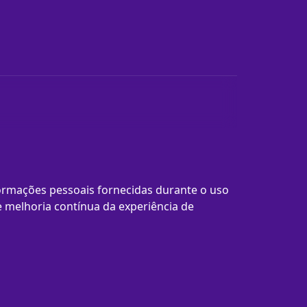
formações pessoais fornecidas durante o uso
e melhoria contínua da experiência de