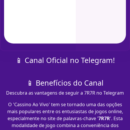
📱 Canal Oficial no Telegram!
📱 Benefícios do Canal
Descubra as vantagens de seguir a 7R7R no Telegram
O 'Cassino Ao Vivo' tem se tornado uma das opções
mais populares entre os entusiastas de jogos online,
especialmente no site de palavras-chave '
7R7R
'. Esta
modalidade de jogo combina a conveniência dos