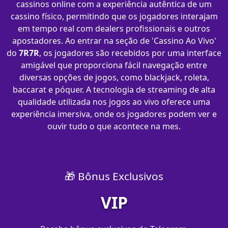
cassinos online com a experiência autêntica de um
cassino físico, permitindo que os jogadores interajam
em tempo real com dealers profissionais e outros
apostadores. Ao entrar na seção de 'Cassino Ao Vivo'
do
7R7R
, os jogadores são recebidos por uma interface
amigável que proporciona fácil navegação entre
diversas opções de jogos, como blackjack, roleta,
baccarat e póquer. A tecnologia de streaming de alta
qualidade utilizada nos jogos ao vivo oferece uma
experiência imersiva, onde os jogadores podem ver e
ouvir tudo o que acontece na mes.
🎁 Bônus Exclusivos
VIP