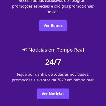
Receba bônus exclusivos do Telegram,
promoções especiais e códigos promocionais
únicos!
Ver Bônus
📢 Notícias em Tempo Real
24/7
Fique por dentro de todas as novidades,
promoções e eventos da 7R7R em tempo real!
Ver Notícias