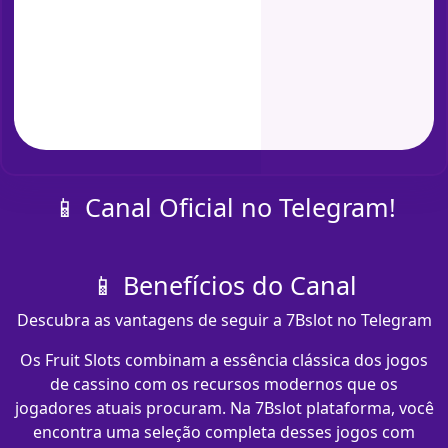
📱 Canal Oficial no Telegram!
📱 Benefícios do Canal
Descubra as vantagens de seguir a 7Bslot no Telegram
Os Fruit Slots combinam a essência clássica dos jogos
de cassino com os recursos modernos que os
jogadores atuais procuram. Na 7Bslot plataforma, você
encontra uma seleção completa desses jogos com