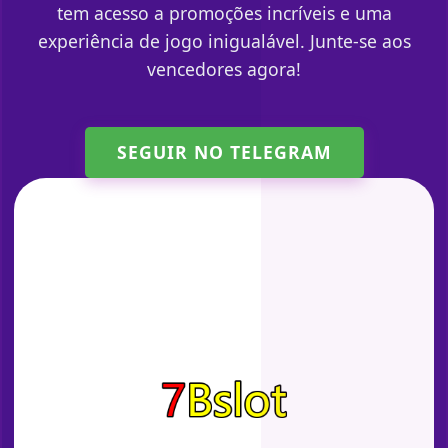
tem acesso a promoções incríveis e uma
experiência de jogo inigualável. Junte-se aos
vencedores agora!
SEGUIR NO TELEGRAM