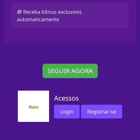
🎁 Receba bônus exclusivos
automaticamente
SEGUIR AGORA
Acessos
Login
Registrar-se