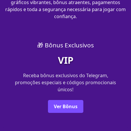
gráficos vibrantes, bônus atraentes, pagamentos
rápidos e toda a segurança necessária para jogar com
confiança.
🎁 Bônus Exclusivos
VIP
Receba bônus exclusivos do Telegram,
promoções especiais e códigos promocionais
únicos!
Ver Bônus