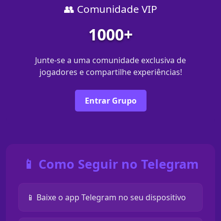
👥 Comunidade VIP
1000+
Junte-se a uma comunidade exclusiva de
jogadores e compartilhe experiências!
Entrar Grupo
📱 Como Seguir no Telegram
📱 Baixe o app Telegram no seu dispositivo