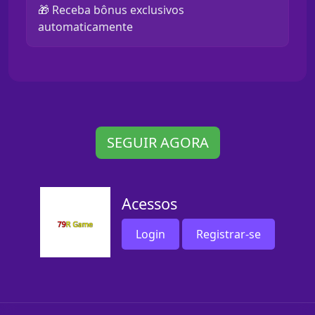
🎁 Receba bônus exclusivos
automaticamente
SEGUIR AGORA
Acessos
Login
Registrar-se