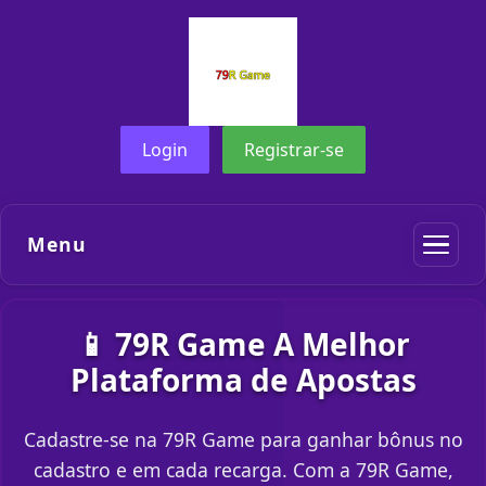
Login
Registrar-se
Menu
📱 79R Game A Melhor
Plataforma de Apostas
Cadastre-se na 79R Game para ganhar bônus no
cadastro e em cada recarga. Com a 79R Game,