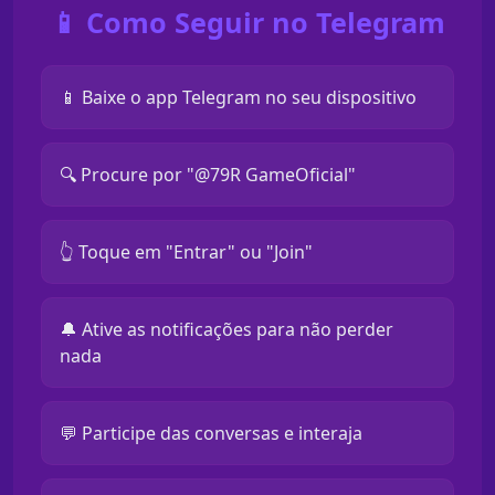
📱 Como Seguir no Telegram
📱 Baixe o app Telegram no seu dispositivo
🔍 Procure por "@79R GameOficial"
👆 Toque em "Entrar" ou "Join"
🔔 Ative as notificações para não perder
nada
💬 Participe das conversas e interaja