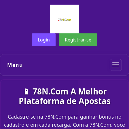
Login
Registrar-se
Menu
📱 78N.Com A Melhor
Plataforma de Apostas
Cadastre-se na 78N.Com para ganhar bônus no
cadastro e em cada recarga. Com a 78N.Com, você