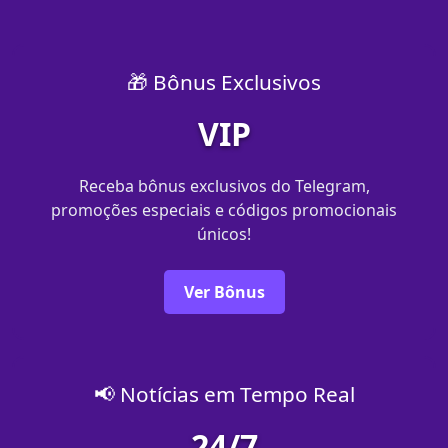
🎁 Bônus Exclusivos
VIP
Receba bônus exclusivos do Telegram,
promoções especiais e códigos promocionais
únicos!
Ver Bônus
📢 Notícias em Tempo Real
24/7