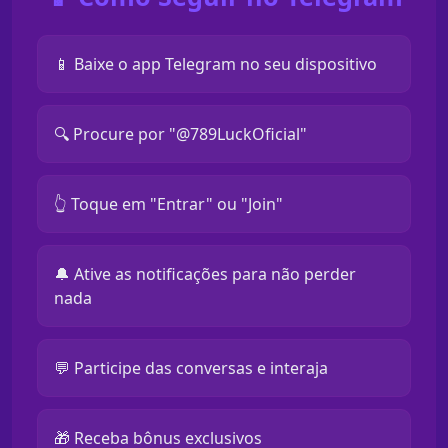
📱 Baixe o app Telegram no seu dispositivo
🔍 Procure por "@789LuckOficial"
👆 Toque em "Entrar" ou "Join"
🔔 Ative as notificações para não perder
nada
💬 Participe das conversas e interaja
🎁 Receba bônus exclusivos