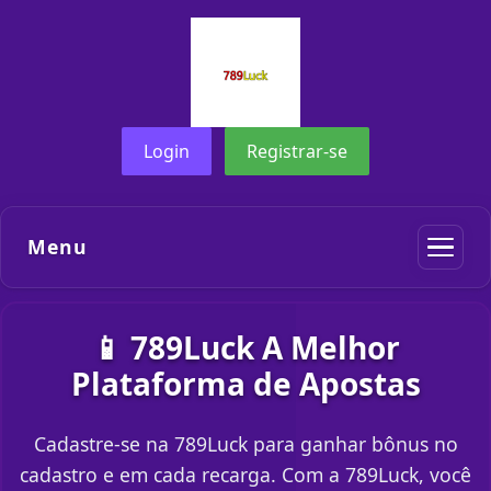
Login
Registrar-se
Menu
📱 789Luck A Melhor
Plataforma de Apostas
Cadastre-se na 789Luck para ganhar bônus no
cadastro e em cada recarga. Com a 789Luck, você