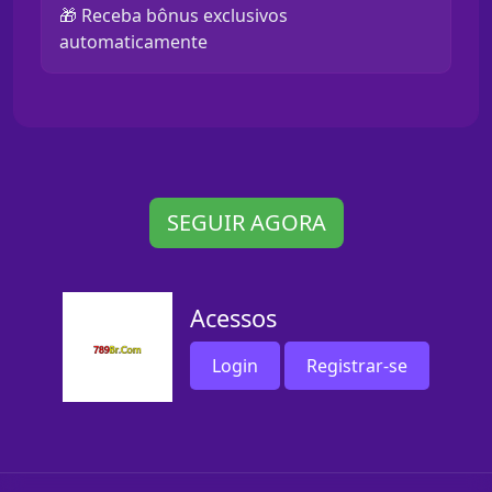
🎁 Receba bônus exclusivos
automaticamente
SEGUIR AGORA
Acessos
Login
Registrar-se