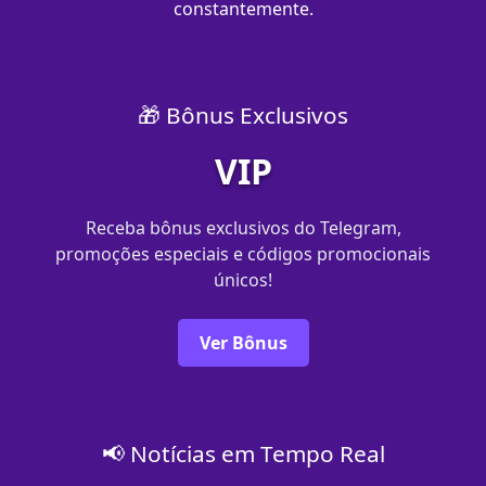
constantemente.
🎁 Bônus Exclusivos
VIP
Receba bônus exclusivos do Telegram,
promoções especiais e códigos promocionais
únicos!
Ver Bônus
📢 Notícias em Tempo Real