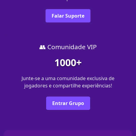
Falar Suporte
👥 Comunidade VIP
1000+
Junte-se a uma comunidade exclusiva de
jogadores e compartilhe experiências!
Entrar Grupo