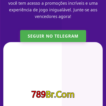
você tem acesso a promoções incríveis e uma
experiência de jogo inigualável. Junte-se aos
vencedores agora!
SEGUIR NO TELEGRAM