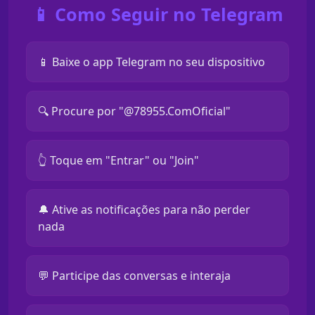
📱 Como Seguir no Telegram
📱 Baixe o app Telegram no seu dispositivo
🔍 Procure por "@78955.ComOficial"
👆 Toque em "Entrar" ou "Join"
🔔 Ative as notificações para não perder
nada
💬 Participe das conversas e interaja