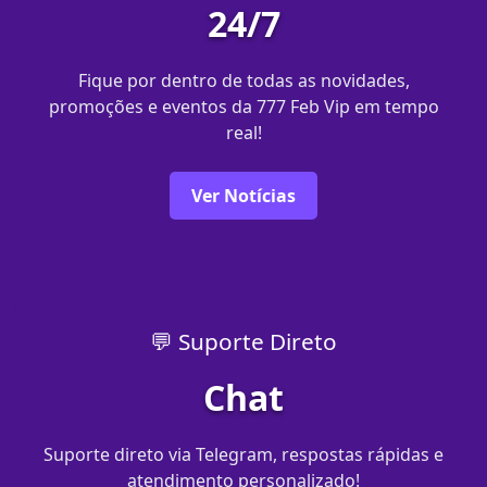
24/7
Fique por dentro de todas as novidades,
promoções e eventos da 777 Feb Vip em tempo
real!
Ver Notícias
💬 Suporte Direto
Chat
Suporte direto via Telegram, respostas rápidas e
atendimento personalizado!