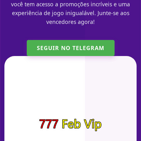
você tem acesso a promoções incríveis e uma
experiência de jogo inigualável. Junte-se aos
vencedores agora!
SEGUIR NO TELEGRAM