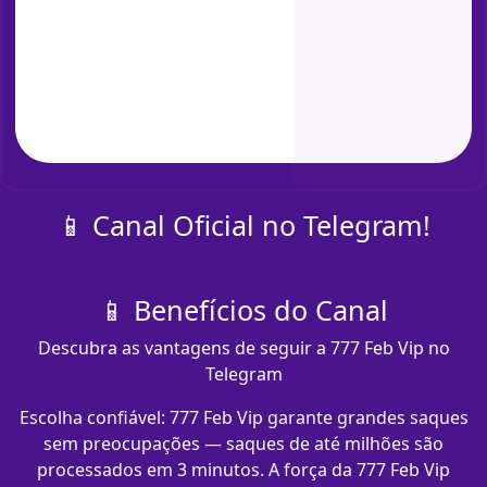
📱 Canal Oficial no Telegram!
📱 Benefícios do Canal
Descubra as vantagens de seguir a 777 Feb Vip no
Telegram
Escolha confiável: 777 Feb Vip garante grandes saques
sem preocupações — saques de até milhões são
processados em 3 minutos. A força da 777 Feb Vip