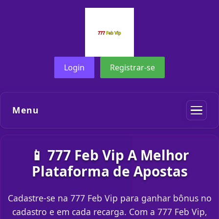
Login
Registrar-se
Menu
📱 777 Feb Vip A Melhor
Plataforma de Apostas
Cadastre-se na 777 Feb Vip para ganhar bônus no
cadastro e em cada recarga. Com a 777 Feb Vip,