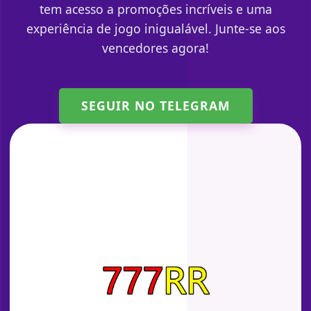
tem acesso a promoções incríveis e uma
experiência de jogo inigualável. Junte-se aos
vencedores agora!
SEGUIR NO TELEGRAM