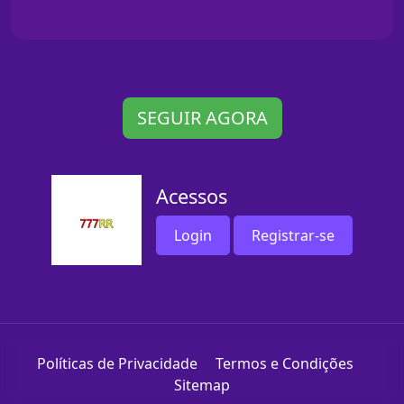
SEGUIR AGORA
Acessos
Login
Registrar-se
Políticas de Privacidade
Termos e Condições
Sitemap