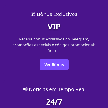
🎁 Bônus Exclusivos
VIP
Receba bônus exclusivos do Telegram,
promoções especiais e códigos promocionais
únicos!
Ver Bônus
📢 Notícias em Tempo Real
24/7