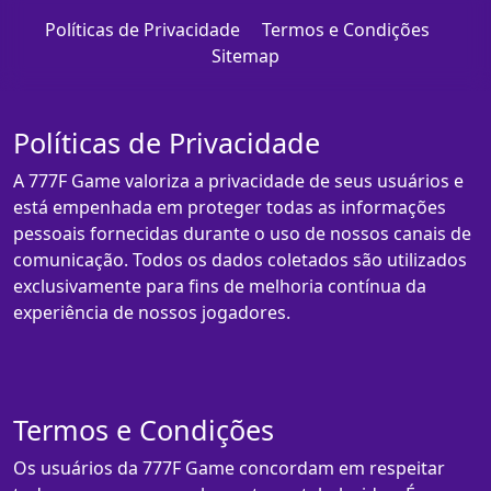
Políticas de Privacidade
Termos e Condições
Sitemap
Políticas de Privacidade
A 777F Game valoriza a privacidade de seus usuários e
está empenhada em proteger todas as informações
pessoais fornecidas durante o uso de nossos canais de
comunicação. Todos os dados coletados são utilizados
exclusivamente para fins de melhoria contínua da
experiência de nossos jogadores.
Termos e Condições
Os usuários da 777F Game concordam em respeitar