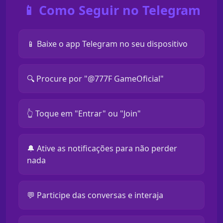
📱 Como Seguir no Telegram
📱 Baixe o app Telegram no seu dispositivo
🔍 Procure por "@777F GameOficial"
👆 Toque em "Entrar" ou "Join"
🔔 Ative as notificações para não perder
nada
💬 Participe das conversas e interaja