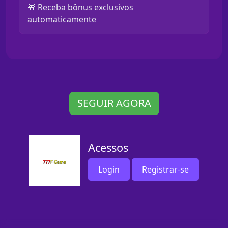
🎁 Receba bônus exclusivos
automaticamente
SEGUIR AGORA
Acessos
Login
Registrar-se