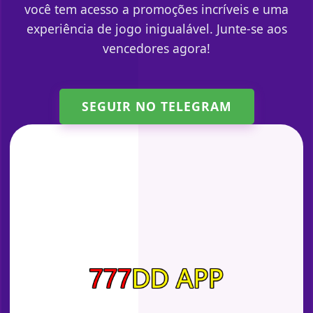
você tem acesso a promoções incríveis e uma
experiência de jogo inigualável. Junte-se aos
vencedores agora!
SEGUIR NO TELEGRAM