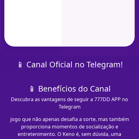
📱 Canal Oficial no Telegram!
📱 Benefícios do Canal
Descubra as vantagens de seguir a 777DD APP no
Telegram
jogo que não apenas desafia a sorte, mas também
proporciona momentos de socialização e
entretenimento. O Keno é, sem dúvida, uma