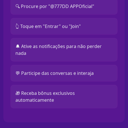
🔍 Procure por "@777DD APPOficial"
👆 Toque em "Entrar" ou "Join"
🔔 Ative as notificações para não perder
nada
💬 Participe das conversas e interaja
🎁 Receba bônus exclusivos
automaticamente