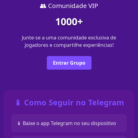
👥 Comunidade VIP
1000+
Junte-se a uma comunidade exclusiva de
jogadores e compartilhe experiências!
Entrar Grupo
📱 Como Seguir no Telegram
📱 Baixe o app Telegram no seu dispositivo