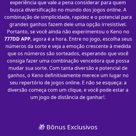
experiência que vale a pena considerar para quem
busca diversificação no mundo dos jogos online. A
combinação de simplicidade, rapidez e o potencial para
grandes ganhos fazem dele uma opção irresistível.
Portanto, se você ainda não experimentou o Keno no
777DD APP
, agora é a hora. Entre no jogo, escolha seus
números da sorte e veja a emoção crescente à medida
que os números são sorteados, esperando que você
consiga fazer uma combinação vencedora que possa
mudar sua sorte. Com tanta diversão e potencial de
ganhos, o Keno definitivamente merece um lugar no
seu repertório de jogos online. E não se esqueça: a
diversão começa com um clique, e você pode estar a
um jogo de distância de ganhar!.
🎁 Bônus Exclusivos