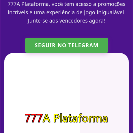
777A Plataforma, você tem acesso a promoções
incríveis e uma experiência de jogo inigualável.
Junte-se aos vencedores agora!
SEGUIR NO TELEGRAM