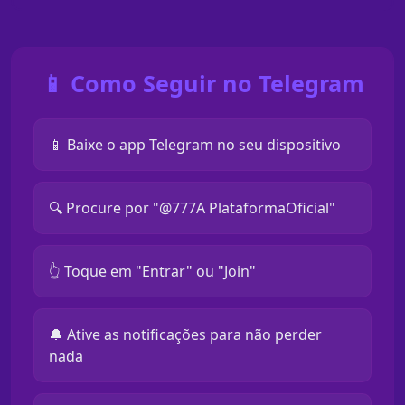
📱 Como Seguir no Telegram
📱 Baixe o app Telegram no seu dispositivo
🔍 Procure por "@777A PlataformaOficial"
👆 Toque em "Entrar" ou "Join"
🔔 Ative as notificações para não perder
nada