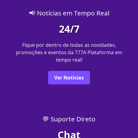
📢 Notícias em Tempo Real
24/7
Fique por dentro de todas as novidades,
promoções e eventos da 777A Plataforma em
tempo real!
Ver Notícias
💬 Suporte Direto
Chat