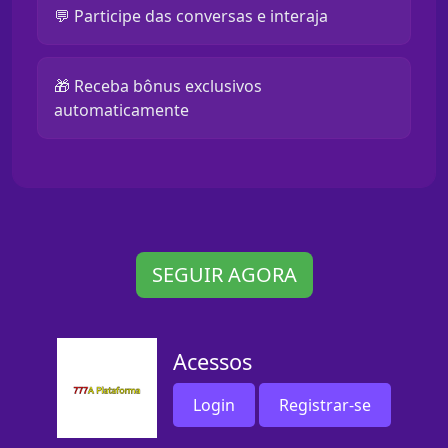
💬 Participe das conversas e interaja
🎁 Receba bônus exclusivos
automaticamente
SEGUIR AGORA
Acessos
Login
Registrar-se