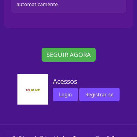
automaticamente
SEGUIR AGORA
Acessos
Login
Registrar-se