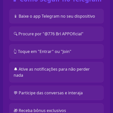
📱 Baixe o app Telegram no seu dispositivo
🔍 Procure por "@776 Brl APPOficial"
👆 Toque em "Entrar" ou "Join"
🔔 Ative as notificações para não perder
nada
💬 Participe das conversas e interaja
🎁 Receba bônus exclusivos