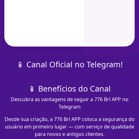
📱 Canal Oficial no Telegram!
📱 Benefícios do Canal
Descubra as vantagens de seguir a 776 Brl APP no
Telegram
Desde sua criação, a 776 Brl APP coloca a segurança do
usuário em primeiro lugar — com serviço de qualidade
para novos e antigos clientes.