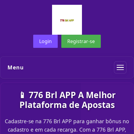
Login
Registrar-se
Menu
📱 776 Brl APP A Melhor
Plataforma de Apostas
Cadastre-se na 776 Brl APP para ganhar bônus no
cadastro e em cada recarga. Com a 776 Brl APP,