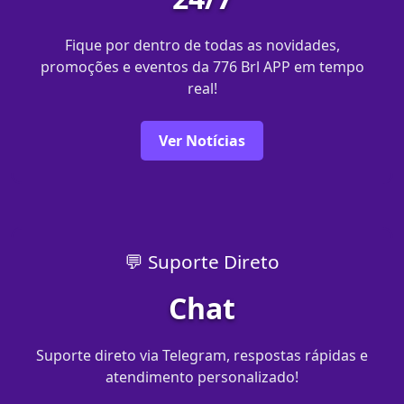
Fique por dentro de todas as novidades,
promoções e eventos da 776 Brl APP em tempo
real!
Ver Notícias
💬 Suporte Direto
Chat
Suporte direto via Telegram, respostas rápidas e
atendimento personalizado!