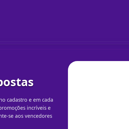
postas
no cadastro e em cada
promoções incríveis e
unte-se aos vencedores