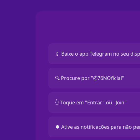
📱 Baixe o app Telegram no seu disp
🔍 Procure por "@76NOficial"
👆 Toque em "Entrar" ou "Join"
🔔 Ative as notificações para não p