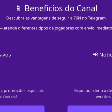
📱 Benefícios do Canal
Descubra as vantagens de seguir a 76N no Telegram
 — atende diferentes tipos de jogadores com envio imediato
sivos
📢 Notí
m, promoções especiais
Fique por dentro d
s únicos!
eventos