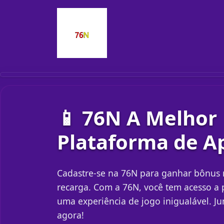
📱 76N A Melhor
Plataforma de A
Cadastre-se na 76N para ganhar bônus 
recarga. Com a 76N, você tem acesso a 
uma experiência de jogo inigualável. J
agora!