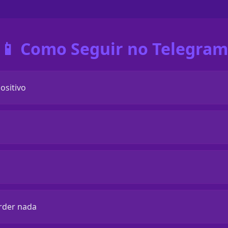
📱 Como Seguir no Telegram
ositivo
erder nada