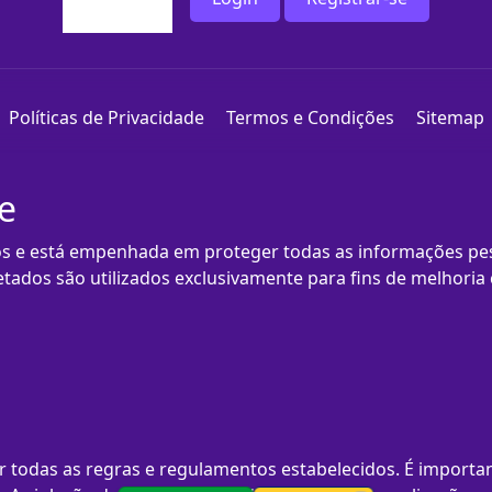
Políticas de Privacidade
Termos e Condições
Sitemap
de
ios e está empenhada em proteger todas as informações pe
tados são utilizados exclusivamente para fins de melhoria
todas as regras e regulamentos estabelecidos. É importan