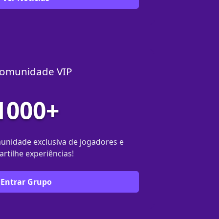
Comunidade VIP
1000+
unidade exclusiva de jogadores e
rtilhe experiências!
Entrar Grupo