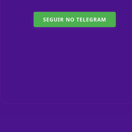
SEGUIR NO TELEGRAM