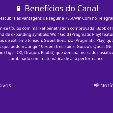
📱 Benefícios do Canal
escubra as vantagens de seguir a 7566Win.Com no Telegr
m-se títulos com market penetration comprovada: Book of D
nd de expanding symbols; Wolf Gold (Pragmatic Play) featuri
 de extreme tension; Sweet Bonanza (Pragmatic Play) que
s que podem atingir 100x em free spins; Gonzo's Quest (Ne
une (Tiger, OX, Dragon, Rabbit) que domina mercados asiátic
combinado com matemática de alta performance.
sivos
📢 Notí