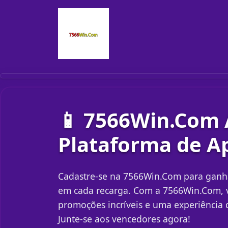
📱 7566Win.Com 
Plataforma de A
Cadastre-se na 7566Win.Com para ganh
em cada recarga. Com a 7566Win.Com, 
promoções incríveis e uma experiência d
Junte-se aos vencedores agora!