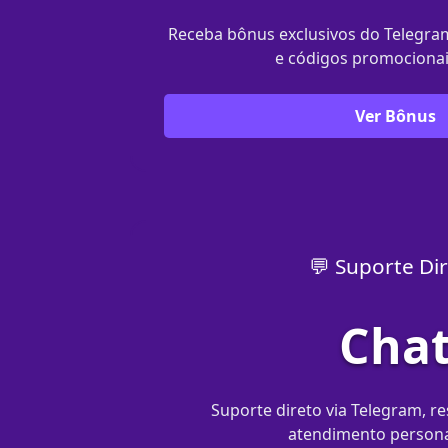
Receba bônus exclusivos do Telegra
e códigos promocionai
Ver Bônus
💬 Suporte Di
Cha
Suporte direto via Telegram, r
atendimento persona