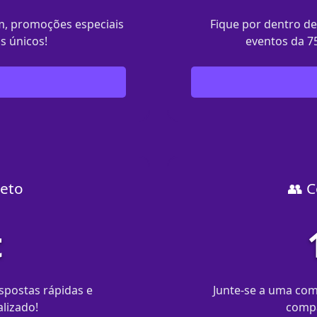
m, promoções especiais
Fique por dentro d
s únicos!
eventos da 7
reto
👥 
t
espostas rápidas e
Junte-se a uma com
lizado!
compa