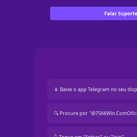
Falar Suport
📱 Baixe o app Telegram no seu disp
🔍 Procure por "@7566Win.ComOfici