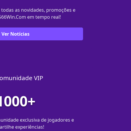
e todas as novidades, promoções e
566Win.Com em tempo real!
Ver Notícias
Comunidade VIP
1000+
unidade exclusiva de jogadores e
rtilhe experiências!