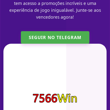
tem acesso a promoções incríveis e uma
experiência de jogo inigualável. Junte-se aos
vencedores agora!
SEGUIR NO TELEGRAM