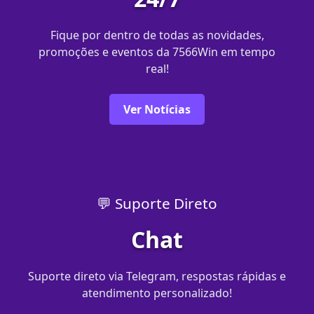
Fique por dentro de todas as novidades,
promoções e eventos da 7566Win em tempo
real!
Ver Notícias
💬 Suporte Direto
Chat
Suporte direto via Telegram, respostas rápidas e
atendimento personalizado!