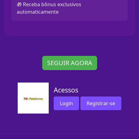
🎁 Receba bônus exclusivos
automaticamente
SEGUIR AGORA
Acessos
Login
Registrar-se