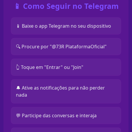
📱 Como Seguir no Telegram
📱 Baixe o app Telegram no seu dispositivo
🔍 Procure por "@73R PlataformaOficial"
👆 Toque em "Entrar" ou "Join"
🔔 Ative as notificações para não perder
nada
💬 Participe das conversas e interaja