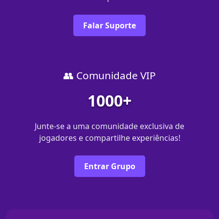
Falar Suporte
👥 Comunidade VIP
1000+
Junte-se a uma comunidade exclusiva de
jogadores e compartilhe experiências!
Entrar Grupo