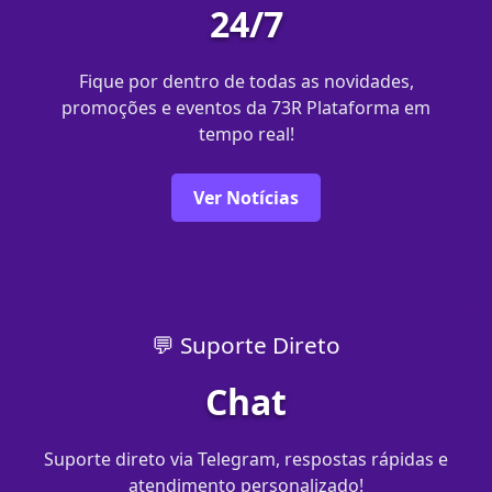
24/7
Fique por dentro de todas as novidades,
promoções e eventos da 73R Plataforma em
tempo real!
Ver Notícias
💬 Suporte Direto
Chat
Suporte direto via Telegram, respostas rápidas e
atendimento personalizado!