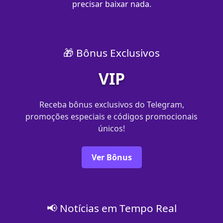
precisar baixar nada.
🎁 Bônus Exclusivos
VIP
Receba bônus exclusivos do Telegram,
promoções especiais e códigos promocionais
únicos!
Ver Bônus
📢 Notícias em Tempo Real