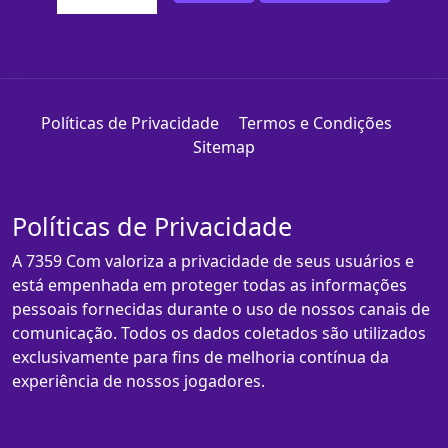
Políticas de Privacidade
Termos e Condições
Sitemap
Políticas de Privacidade
A 7359 Com valoriza a privacidade de seus usuários e
está empenhada em proteger todas as informações
pessoais fornecidas durante o uso de nossos canais de
comunicação. Todos os dados coletados são utilizados
exclusivamente para fins de melhoria contínua da
experiência de nossos jogadores.