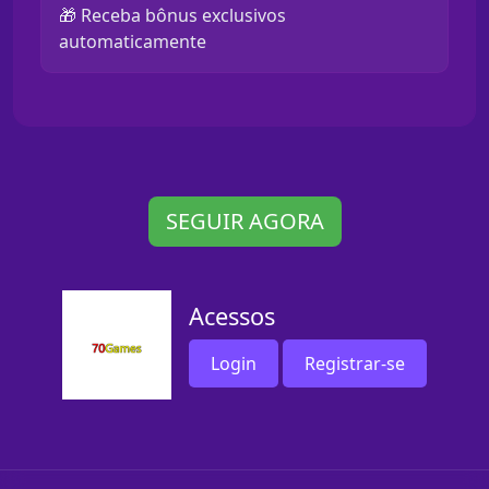
🎁 Receba bônus exclusivos
automaticamente
SEGUIR AGORA
Acessos
Login
Registrar-se