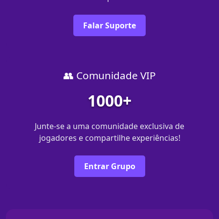
Falar Suporte
👥 Comunidade VIP
1000+
Junte-se a uma comunidade exclusiva de
jogadores e compartilhe experiências!
Entrar Grupo