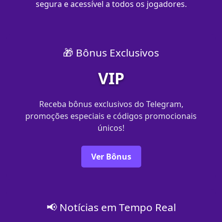
segura e acessível a todos os jogadores.
🎁 Bônus Exclusivos
VIP
Receba bônus exclusivos do Telegram,
promoções especiais e códigos promocionais
únicos!
Ver Bônus
📢 Notícias em Tempo Real