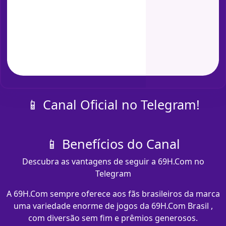
📱 Canal Oficial no Telegram!
📱 Benefícios do Canal
Descubra as vantagens de seguir a 69H.Com no
Telegram
A 69H.Com sempre oferece aos fãs brasileiros da marca
uma variedade enorme de jogos da 69H.Com Brasil ,
com diversão sem fim e prêmios generosos.