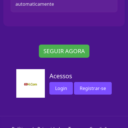
automaticamente
SEGUIR AGORA
Acessos
Login
Registrar-se