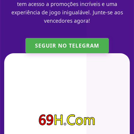
tem acesso a promoções incríveis e uma
experiência de jogo inigualável. Junte-se aos
vencedores agora!
SEGUIR NO TELEGRAM