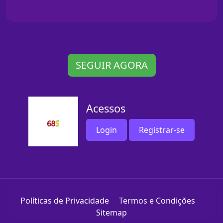
SEGUIR AGORA
Acessos
Login
Registrar-se
Políticas de Privacidade
Termos e Condições
Sitemap