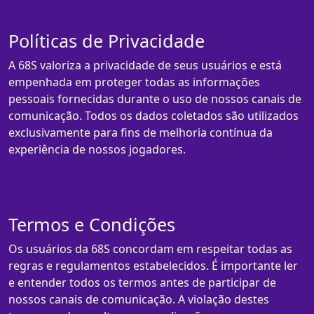
Políticas de Privacidade
A 68S valoriza a privacidade de seus usuários e está
empenhada em proteger todas as informações
pessoais fornecidas durante o uso de nossos canais de
comunicação. Todos os dados coletados são utilizados
exclusivamente para fins de melhoria contínua da
experiência de nossos jogadores.
Termos e Condições
Os usuários da 68S concordam em respeitar todas as
regras e regulamentos estabelecidos. É importante ler
e entender todos os termos antes de participar de
nossos canais de comunicação. A violação destes