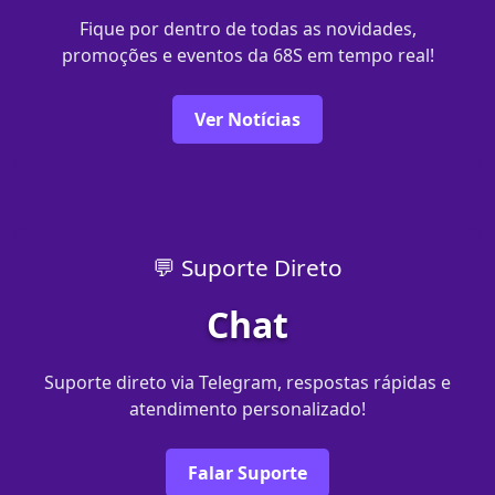
Fique por dentro de todas as novidades,
promoções e eventos da 68S em tempo real!
Ver Notícias
💬 Suporte Direto
Chat
Suporte direto via Telegram, respostas rápidas e
atendimento personalizado!
Falar Suporte