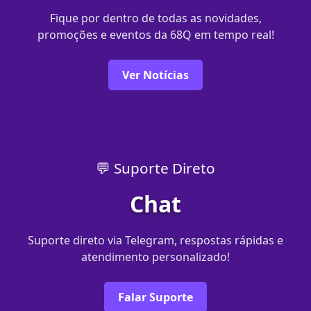
Fique por dentro de todas as novidades,
promoções e eventos da 68Q em tempo real!
Ver Notícias
💬 Suporte Direto
Chat
Suporte direto via Telegram, respostas rápidas e
atendimento personalizado!
Falar Suporte