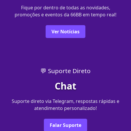
Fique por dentro de todas as novidades,
promoções e eventos da 66BB em tempo real!
Ver Notícias
💬 Suporte Direto
Chat
Suporte direto via Telegram, respostas rápidas e
atendimento personalizado!
Falar Suporte