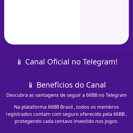
📱 Canal Oficial no Telegram!
📱 Benefícios do Canal
Descubra as vantagens de seguir a 66BB no Telegram
Na plataforma 66BB Brasil , todos os membros
registrados contam com seguro oferecido pela 66BB ,
protegendo cada centavo investido nos jogos.