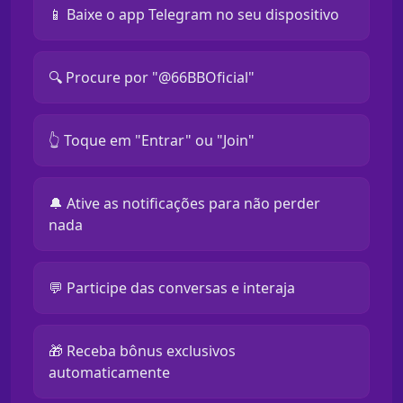
📱 Baixe o app Telegram no seu dispositivo
🔍 Procure por "@66BBOficial"
👆 Toque em "Entrar" ou "Join"
🔔 Ative as notificações para não perder
nada
💬 Participe das conversas e interaja
🎁 Receba bônus exclusivos
automaticamente