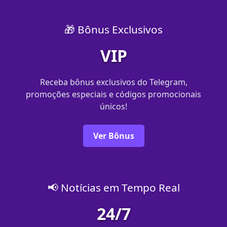
🎁 Bônus Exclusivos
VIP
Receba bônus exclusivos do Telegram,
promoções especiais e códigos promocionais
únicos!
Ver Bônus
📢 Notícias em Tempo Real
24/7