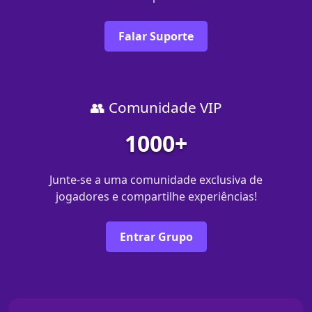
Falar Suporte
👥 Comunidade VIP
1000+
Junte-se a uma comunidade exclusiva de
jogadores e compartilhe experiências!
Entrar Grupo