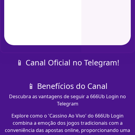
📱 Canal Oficial no Telegram!
📱 Benefícios do Canal
Descubra as vantagens de seguir a 666Ub Login no
Telegram
Explore como o 'Cassino Ao Vivo' do 666Ub Login
combina a emoção dos jogos tradicionais com a
conveniência das apostas online, proporcionando uma