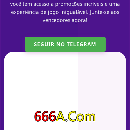
você tem acesso a promoções incríveis e uma
experiência de jogo inigualável. Junte-se aos
vencedores agora!
SEGUIR NO TELEGRAM