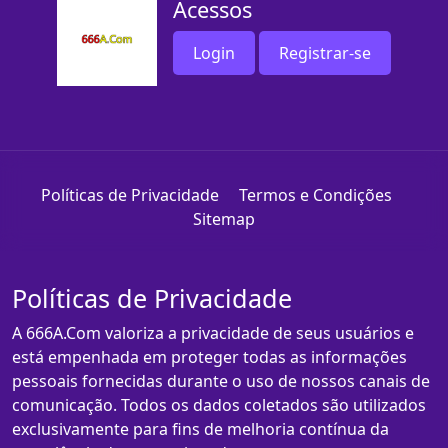
Acessos
Login
Registrar-se
Políticas de Privacidade
Termos e Condições
Sitemap
Políticas de Privacidade
A 666A.Com valoriza a privacidade de seus usuários e
está empenhada em proteger todas as informações
pessoais fornecidas durante o uso de nossos canais de
comunicação. Todos os dados coletados são utilizados
exclusivamente para fins de melhoria contínua da