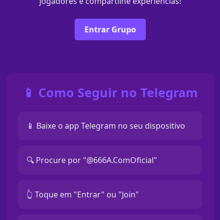
jogadores e compartilhe experiências!
Entrar Grupo
📱 Como Seguir no Telegram
📱 Baixe o app Telegram no seu dispositivo
🔍 Procure por "@666A.ComOficial"
👆 Toque em "Entrar" ou "Join"