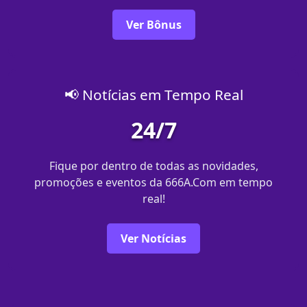
Ver Bônus
📢 Notícias em Tempo Real
24/7
Fique por dentro de todas as novidades,
promoções e eventos da 666A.Com em tempo
real!
Ver Notícias