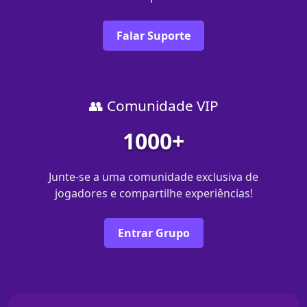
Falar Suporte
👥 Comunidade VIP
1000+
Junte-se a uma comunidade exclusiva de
jogadores e compartilhe experiências!
Entrar Grupo