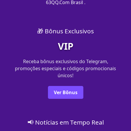
63QQ.Com Brasil .
🎁 Bônus Exclusivos
VIP
Receba bônus exclusivos do Telegram,
promoções especiais e códigos promocionais
únicos!
Ver Bônus
📢 Notícias em Tempo Real