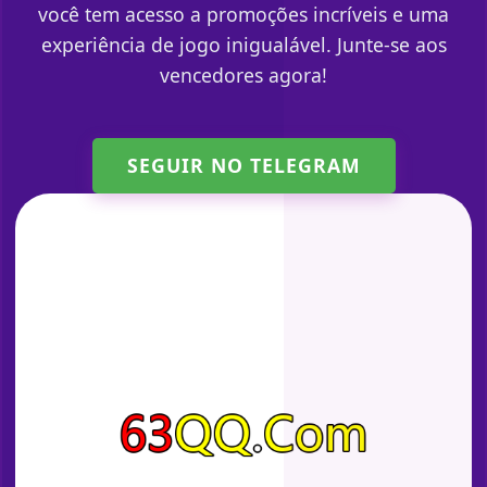
você tem acesso a promoções incríveis e uma
experiência de jogo inigualável. Junte-se aos
vencedores agora!
SEGUIR NO TELEGRAM