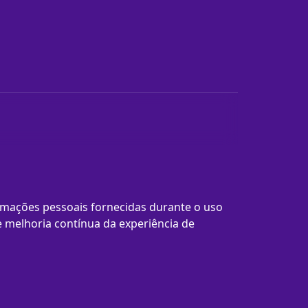
ormações pessoais fornecidas durante o uso
e melhoria contínua da experiência de