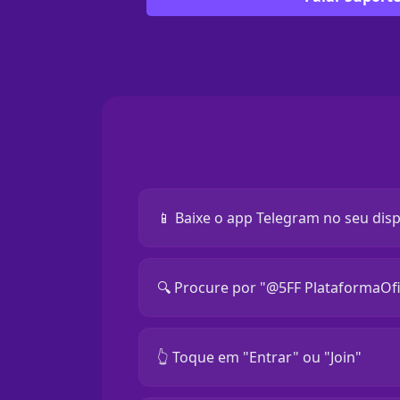
📱 Baixe o app Telegram no seu disp
🔍 Procure por "@5FF PlataformaOfi
👆 Toque em "Entrar" ou "Join"