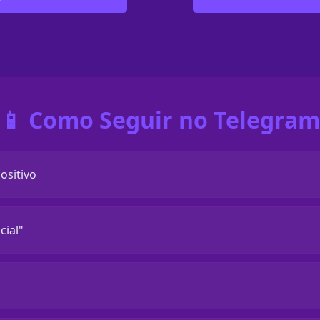
📱 Como Seguir no Telegram
ositivo
cial"