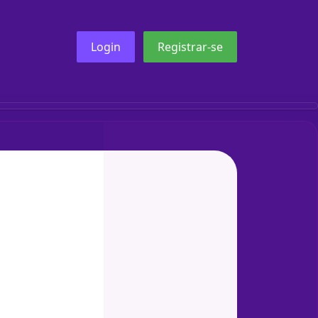
Login
Registrar-se