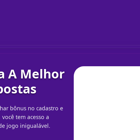
a A Melhor
postas
har bônus no cadastro e
 você tem acesso a
e jogo inigualável.