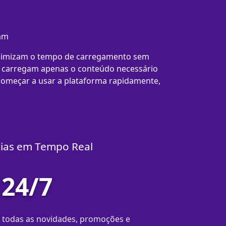
ram
minimizam o tempo de carregamento sem
e carregam apenas o conteúdo necessário
começar a usar a plataforma rapidamente,
cias em Tempo Real
24/7
e todas as novidades, promoções e