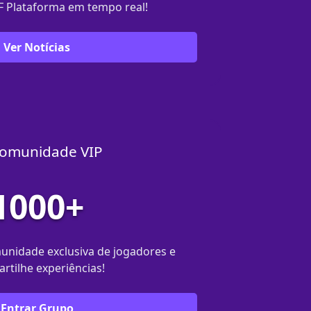
F Plataforma em tempo real!
Ver Notícias
Comunidade VIP
1000+
unidade exclusiva de jogadores e
rtilhe experiências!
Entrar Grupo