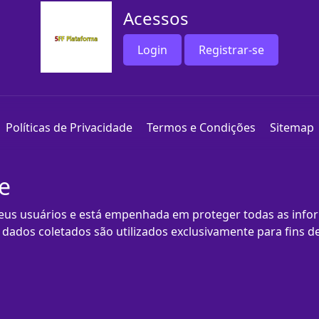
Acessos
Login
Registrar-se
Políticas de Privacidade
Termos e Condições
Sitemap
de
 seus usuários e está empenhada em proteger todas as inf
dados coletados são utilizados exclusivamente para fins d