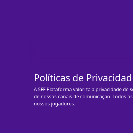
Políticas de Privacida
A 5FF Plataforma valoriza a privacidade de
de nossos canais de comunicação. Todos os 
nossos jogadores.