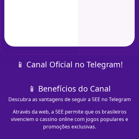
📱 Canal Oficial no Telegram!
📱 Benefícios do Canal
Descubra as vantagens de seguir a 5EE no Telegram
Através da web, a 5EE permite que os brasileiros
vivenciem o cassino online com jogos populares e
promoções exclusivas.