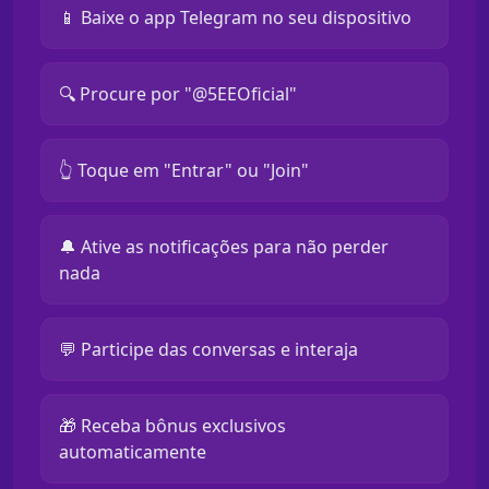
📱 Baixe o app Telegram no seu dispositivo
🔍 Procure por "@5EEOficial"
👆 Toque em "Entrar" ou "Join"
🔔 Ative as notificações para não perder
nada
💬 Participe das conversas e interaja
🎁 Receba bônus exclusivos
automaticamente