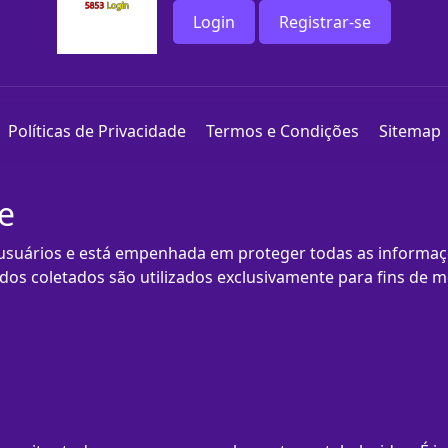
Login
Registrar-se
Políticas de Privacidade
Termos e Condições
Sitemap
de
s usuários e está empenhada em proteger todas as informaç
os coletados são utilizados exclusivamente para fins de m