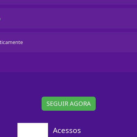
a
aticamente
SEGUIR AGORA
Acessos