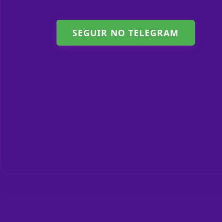
SEGUIR NO TELEGRAM