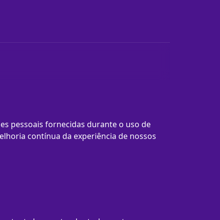
es pessoais fornecidas durante o uso de
elhoria contínua da experiência de nossos