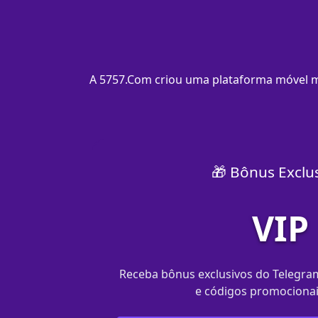
A 5757.Com criou uma plataforma móvel mo
🎁 Bônus Exclu
VIP
Receba bônus exclusivos do Telegra
e códigos promocionai