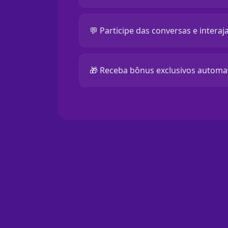
💬 Participe das conversas e interaj
🎁 Receba bônus exclusivos autom