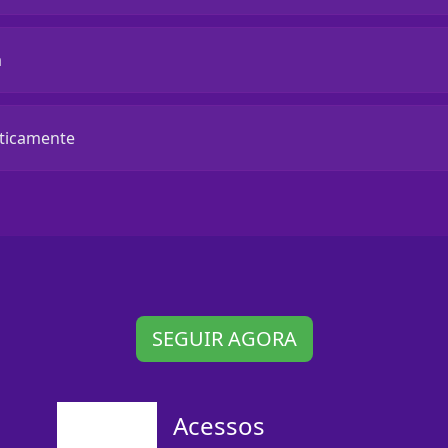
a
aticamente
SEGUIR AGORA
Acessos