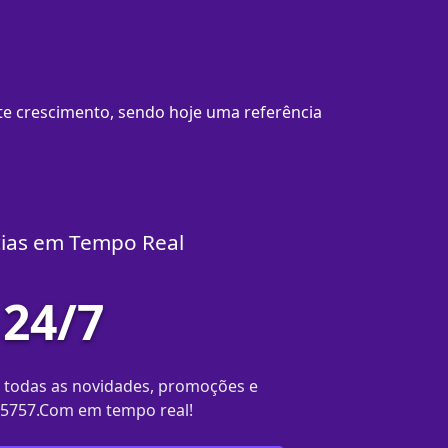
te crescimento, sendo hoje uma referência
cias em Tempo Real
24/7
e todas as novidades, promoções e
 5757.Com em tempo real!