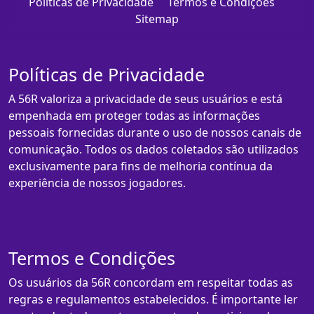
Políticas de Privacidade
Termos e Condições
Sitemap
Políticas de Privacidade
A 56R valoriza a privacidade de seus usuários e está
empenhada em proteger todas as informações
pessoais fornecidas durante o uso de nossos canais de
comunicação. Todos os dados coletados são utilizados
exclusivamente para fins de melhoria contínua da
experiência de nossos jogadores.
Termos e Condições
Os usuários da 56R concordam em respeitar todas as
regras e regulamentos estabelecidos. É importante ler