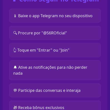
📱 Baixe o app Telegram no seu dispositivo
🔍 Procure por "@56ROficial"
👆 Toque em "Entrar" ou "Join"
🔔 Ative as notificações para não perder
nada
💬 Participe das conversas e interaja
🎁 Receba bônus exclusivos