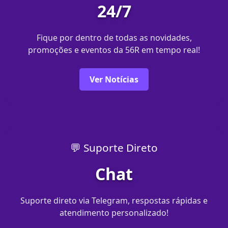
24/7
Fique por dentro de todas as novidades,
promoções e eventos da 56R em tempo real!
Ver Notícias
💬 Suporte Direto
Chat
Suporte direto via Telegram, respostas rápidas e
atendimento personalizado!