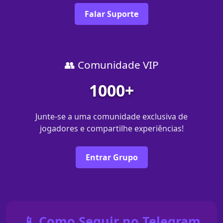
Falar Suporte
👥 Comunidade VIP
1000+
Junte-se a uma comunidade exclusiva de
jogadores e compartilhe experiências!
Entrar Grupo
📱 Como Seguir no Telegram