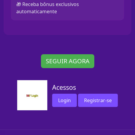
🎁 Receba bônus exclusivos
automaticamente
SEGUIR AGORA
Acessos
Login
Registrar-se