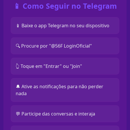
📱 Como Seguir no Telegram
📱 Baixe o app Telegram no seu dispositivo
🔍 Procure por "@56F LoginOficial"
👆 Toque em "Entrar" ou "Join"
🔔 Ative as notificações para não perder
nada
💬 Participe das conversas e interaja