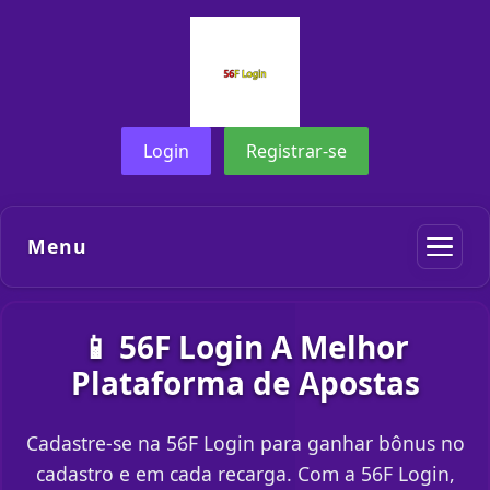
Login
Registrar-se
Menu
📱 56F Login A Melhor
Plataforma de Apostas
Cadastre-se na 56F Login para ganhar bônus no
cadastro e em cada recarga. Com a 56F Login,