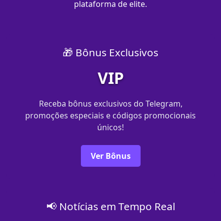
plataforma de elite.
🎁 Bônus Exclusivos
VIP
Receba bônus exclusivos do Telegram,
promoções especiais e códigos promocionais
únicos!
Ver Bônus
📢 Notícias em Tempo Real