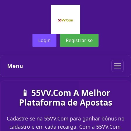
Login
Registrar-se
Menu
📱 55VV.Com A Melhor
Plataforma de Apostas
Cadastre-se na 55VV.Com para ganhar bônus no
cadastro e em cada recarga. Com a 55VV.Com,