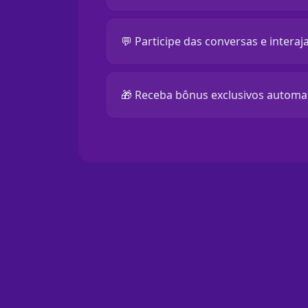
💬 Participe das conversas e interaj
🎁 Receba bônus exclusivos autom