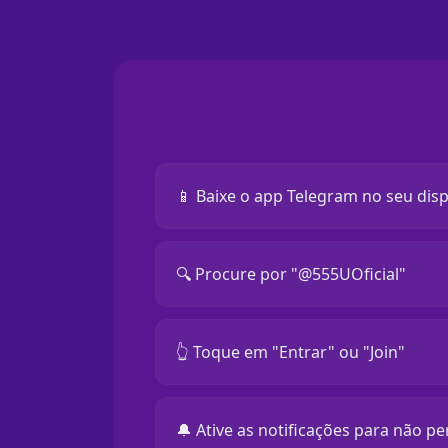
📱 Baixe o app Telegram no seu disp
🔍 Procure por "@555UOficial"
👆 Toque em "Entrar" ou "Join"
🔔 Ative as notificações para não p