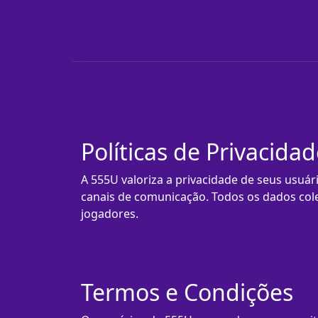
Políticas de Privacida
A 555U valoriza a privacidade de seus usuá
canais de comunicação. Todos os dados cole
jogadores.
Termos e Condições