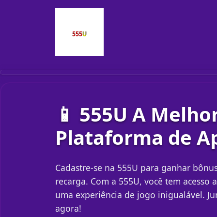
📱 555U A Melho
Plataforma de A
Cadastre-se na 555U para ganhar bônus
recarga. Com a 555U, você tem acesso a
uma experiência de jogo inigualável. J
agora!