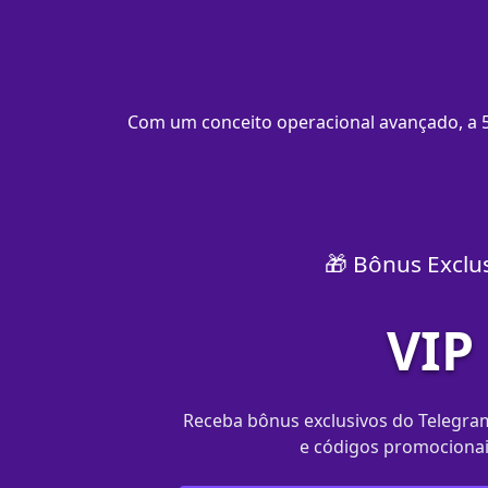
Com um conceito operacional avançado, a 5
🎁 Bônus Exclu
VIP
Receba bônus exclusivos do Telegra
e códigos promocionai