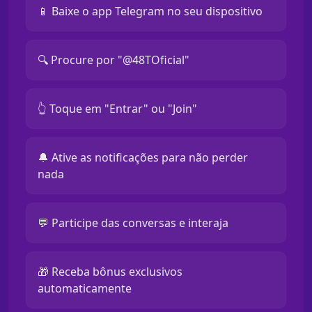
📱 Baixe o app Telegram no seu dispositivo
🔍 Procure por "@48TOficial"
👆 Toque em "Entrar" ou "Join"
🔔 Ative as notificações para não perder
nada
💬 Participe das conversas e interaja
🎁 Receba bônus exclusivos
automaticamente