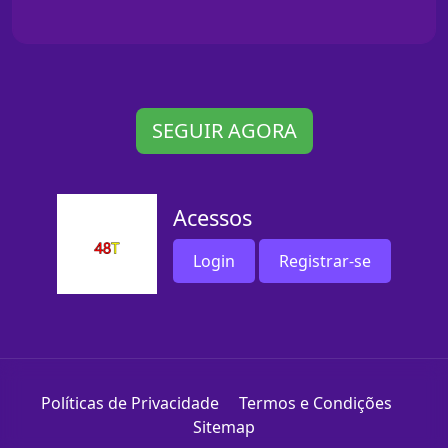
SEGUIR AGORA
Acessos
Login
Registrar-se
Políticas de Privacidade
Termos e Condições
Sitemap