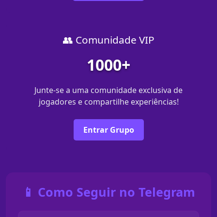
👥 Comunidade VIP
1000+
Junte-se a uma comunidade exclusiva de
jogadores e compartilhe experiências!
Entrar Grupo
📱 Como Seguir no Telegram