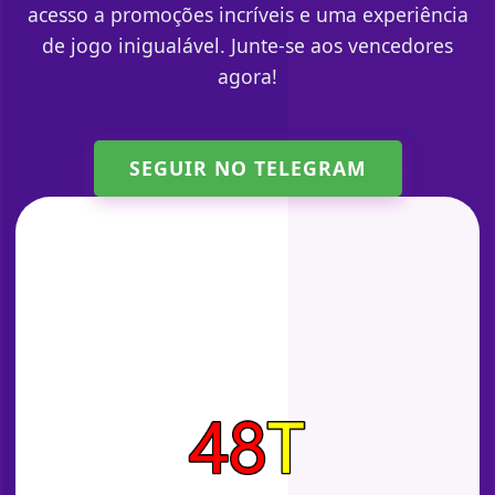
acesso a promoções incríveis e uma experiência
de jogo inigualável. Junte-se aos vencedores
agora!
SEGUIR NO TELEGRAM