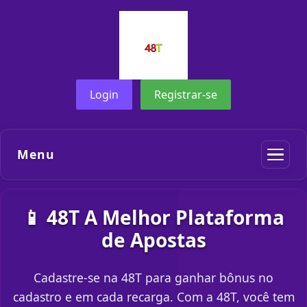
Login
Registrar-se
Menu
📱 48T A Melhor Plataforma
de Apostas
Cadastre-se na 48T para ganhar bônus no
cadastro e em cada recarga. Com a 48T, você tem