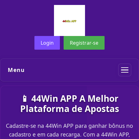
Login
Registrar-se
Menu
📱 44Win APP A Melhor
Plataforma de Apostas
Cadastre-se na 44Win APP para ganhar bônus no
cadastro e em cada recarga. Com a 44Win APP,