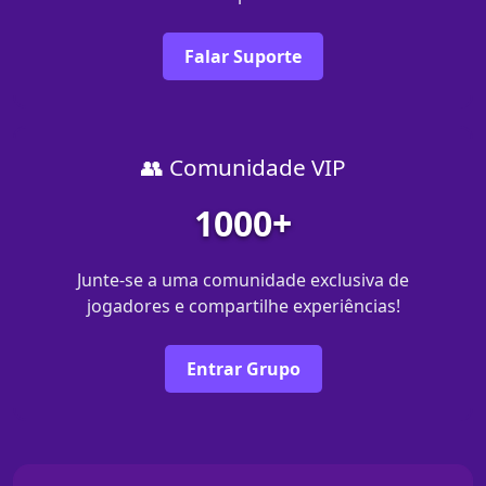
Falar Suporte
👥 Comunidade VIP
1000+
Junte-se a uma comunidade exclusiva de
jogadores e compartilhe experiências!
Entrar Grupo