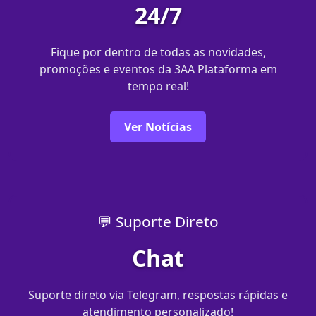
24/7
Fique por dentro de todas as novidades,
promoções e eventos da 3AA Plataforma em
tempo real!
Ver Notícias
💬 Suporte Direto
Chat
Suporte direto via Telegram, respostas rápidas e
atendimento personalizado!