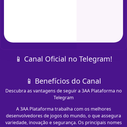
📱 Canal Oficial no Telegram!
📱 Benefícios do Canal
Descubra as vantagens de seguir a 3AA Plataforma no
Telegram
A 3AA Plataforma trabalha com os melhores
desenvolvedores de jogos do mundo, o que assegura
variedade, inovação e segurança. Os principais nomes