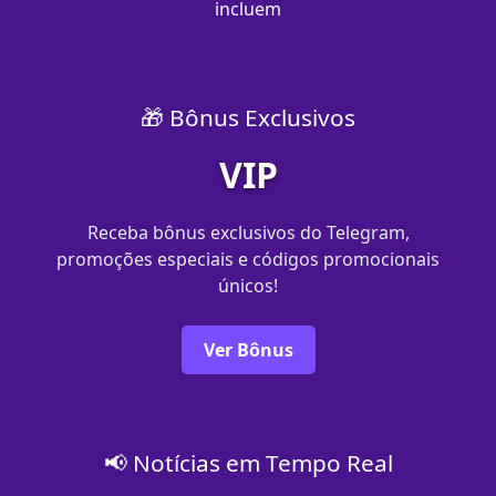
incluem
🎁 Bônus Exclusivos
VIP
Receba bônus exclusivos do Telegram,
promoções especiais e códigos promocionais
únicos!
Ver Bônus
📢 Notícias em Tempo Real