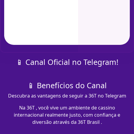
📱 Canal Oficial no Telegram!
📱 Benefícios do Canal
Descubra as vantagens de seguir a 36T no Telegram
Na 36T , você vive um ambiente de cassino
internacional realmente justo, com confiança e
diversão através da 36T Brasil .