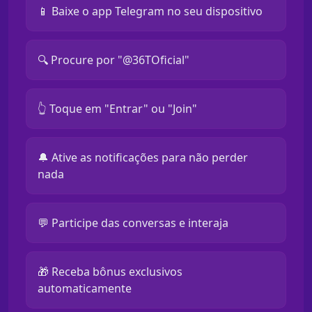
📱 Baixe o app Telegram no seu dispositivo
🔍 Procure por "@36TOficial"
👆 Toque em "Entrar" ou "Join"
🔔 Ative as notificações para não perder
nada
💬 Participe das conversas e interaja
🎁 Receba bônus exclusivos
automaticamente