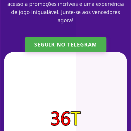
acesso a promoções incríveis e uma experiência
de jogo inigualável. Junte-se aos vencedores
agora!
SEGUIR NO TELEGRAM