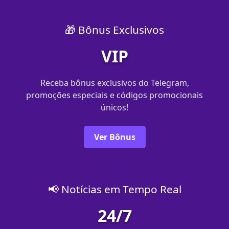
🎁 Bônus Exclusivos
VIP
Receba bônus exclusivos do Telegram,
promoções especiais e códigos promocionais
únicos!
Ver Bônus
📢 Notícias em Tempo Real
24/7