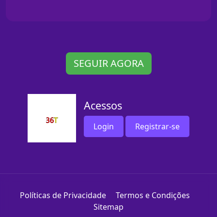
SEGUIR AGORA
Acessos
Login
Registrar-se
Políticas de Privacidade
Termos e Condições
Sitemap