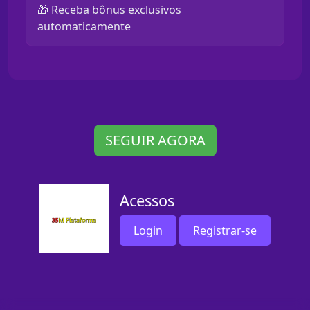
🎁 Receba bônus exclusivos
automaticamente
SEGUIR AGORA
Acessos
Login
Registrar-se