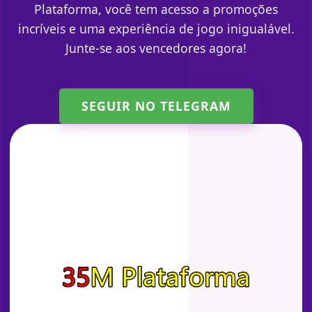
Plataforma, você tem acesso a promoções
incríveis e uma experiência de jogo inigualável.
Junte-se aos vencedores agora!
SEGUIR NO TELEGRAM