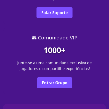
Falar Suporte
👥 Comunidade VIP
1000+
Junte-se a uma comunidade exclusiva de
jogadores e compartilhe experiências!
Entrar Grupo