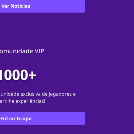
Ver Notícias
Comunidade VIP
1000+
unidade exclusiva de jogadores e
rtilhe experiências!
Entrar Grupo