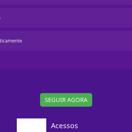
a
aticamente
SEGUIR AGORA
Acessos