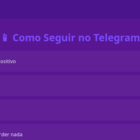
📱 Como Seguir no Telegram
ositivo
erder nada