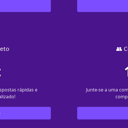
reto
👥 
t
espostas rápidas e
Junte-se a uma com
lizado!
compa
e