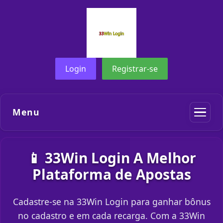
Login
Registrar-se
Menu
📱 33Win Login A Melhor
Plataforma de Apostas
Cadastre-se na 33Win Login para ganhar bônus
no cadastro e em cada recarga. Com a 33Win