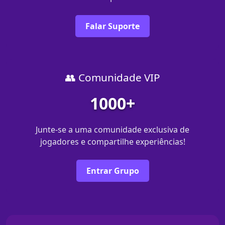
Falar Suporte
👥 Comunidade VIP
1000+
Junte-se a uma comunidade exclusiva de
jogadores e compartilhe experiências!
Entrar Grupo