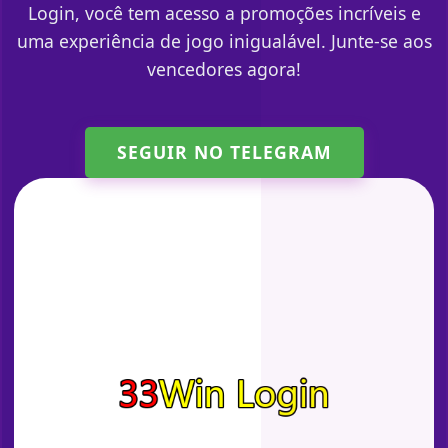
Login, você tem acesso a promoções incríveis e
uma experiência de jogo inigualável. Junte-se aos
vencedores agora!
SEGUIR NO TELEGRAM