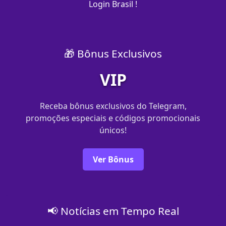
Login Brasil !
🎁 Bônus Exclusivos
VIP
Receba bônus exclusivos do Telegram,
promoções especiais e códigos promocionais
únicos!
Ver Bônus
📢 Notícias em Tempo Real