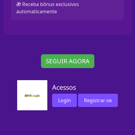
🎁 Receba bônus exclusivos
automaticamente
SEGUIR AGORA
Acessos
Login
Registrar-se