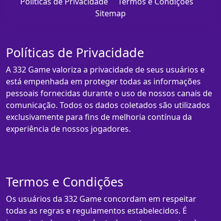
Políticas de Privacidade
Termos e Condições
Sitemap
Políticas de Privacidade
A 332 Game valoriza a privacidade de seus usuários e
está empenhada em proteger todas as informações
pessoais fornecidas durante o uso de nossos canais de
comunicação. Todos os dados coletados são utilizados
exclusivamente para fins de melhoria contínua da
experiência de nossos jogadores.
Termos e Condições
Os usuários da 332 Game concordam em respeitar
todas as regras e regulamentos estabelecidos. É