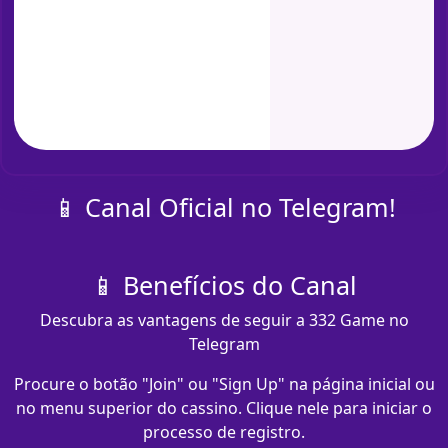
📱 Canal Oficial no Telegram!
📱 Benefícios do Canal
Descubra as vantagens de seguir a 332 Game no
Telegram
Procure o botão "Join" ou "Sign Up" na página inicial ou
no menu superior do cassino. Clique nele para iniciar o
processo de registro.