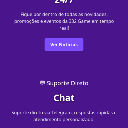
Fique por dentro de todas as novidades,
promoções e eventos da 332 Game em tempo
real!
Ver Notícias
💬 Suporte Direto
Chat
Suporte direto via Telegram, respostas rápidas e
atendimento personalizado!