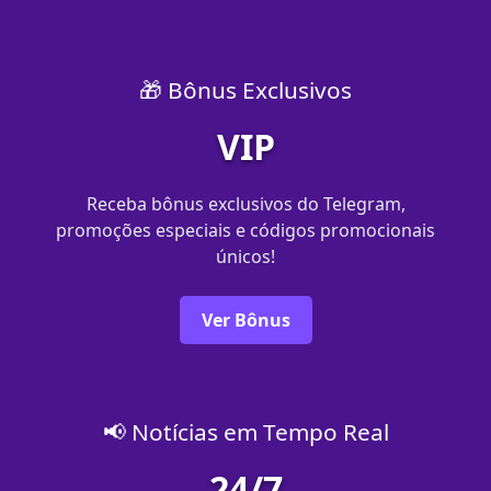
🎁 Bônus Exclusivos
VIP
Receba bônus exclusivos do Telegram,
promoções especiais e códigos promocionais
únicos!
Ver Bônus
📢 Notícias em Tempo Real
24/7