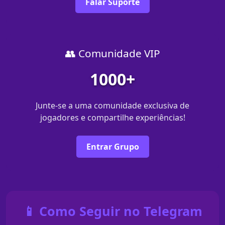
Falar Suporte
👥 Comunidade VIP
1000+
Junte-se a uma comunidade exclusiva de
jogadores e compartilhe experiências!
Entrar Grupo
📱 Como Seguir no Telegram