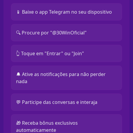
📱 Baixe o app Telegram no seu dispositivo
🔍 Procure por "@30WinOficial"
👆 Toque em "Entrar" ou "Join"
🔔 Ative as notificações para não perder
nada
💬 Participe das conversas e interaja
🎁 Receba bônus exclusivos
automaticamente