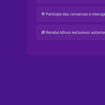
💬 Participe das conversas e interaj
🎁 Receba bônus exclusivos autom