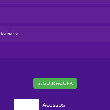
a
aticamente
SEGUIR AGORA
Acessos