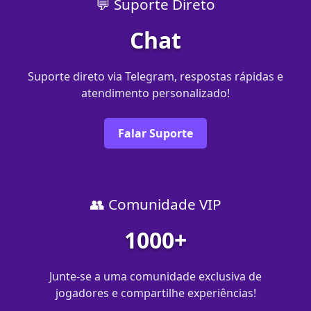
💬 Suporte Direto
Chat
Suporte direto via Telegram, respostas rápidas e
atendimento personalizado!
Falar Suporte
👥 Comunidade VIP
1000+
Junte-se a uma comunidade exclusiva de
jogadores e compartilhe experiências!