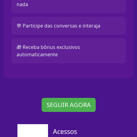
nada
💬 Participe das conversas e interaja
🎁 Receba bônus exclusivos
automaticamente
SEGUIR AGORA
Acessos