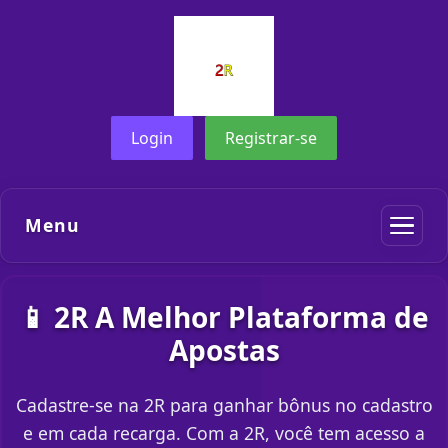
Login
Registrar-se
Menu
📱 2R A Melhor Plataforma de
Apostas
Cadastre-se na 2R para ganhar bônus no cadastro
e em cada recarga. Com a 2R, você tem acesso a