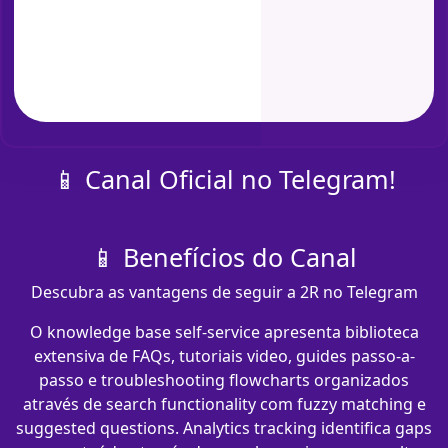
📱 Canal Oficial no Telegram!
📱 Benefícios do Canal
Descubra as vantagens de seguir a 2R no Telegram
O knowledge base self-service apresenta biblioteca
extensiva de FAQs, tutoriais video, guides passo-a-
passo e troubleshooting flowcharts organizados
através de search functionality com fuzzy matching e
suggested questions. Analytics tracking identifica gaps