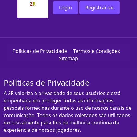
Login
Registrar-se
Políticas de Privacidade
Termos e Condições
Sitemap
Políticas de Privacidade
A 2R valoriza a privacidade de seus usuários e está
empenhada em proteger todas as informações
pessoais fornecidas durante o uso de nossos canais de
comunicação. Todos os dados coletados são utilizados
exclusivamente para fins de melhoria contínua da
experiência de nossos jogadores.