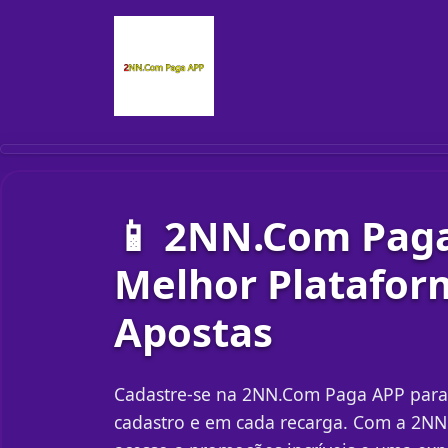
📱 2NN.Com Pag
Melhor Platafor
Apostas
Cadastre-se na 2NN.Com Paga APP par
cadastro e em cada recarga. Com a 2N