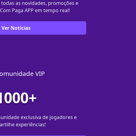
e todas as novidades, promoções e
.Com Paga APP em tempo real!
Ver Notícias
Comunidade VIP
1000+
unidade exclusiva de jogadores e
rtilhe experiências!