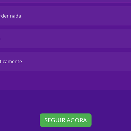
erder nada
a
aticamente
SEGUIR AGORA