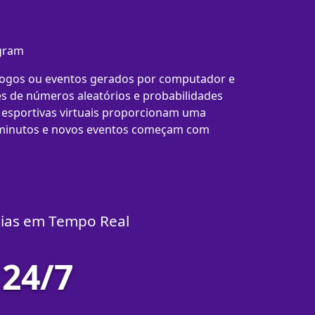
egram
 jogos ou eventos gerados por computador e
s de números aleatórios e probabilidades
 esportivas virtuais proporcionam uma
os minutos e novos eventos começam com
cias em Tempo Real
24/7