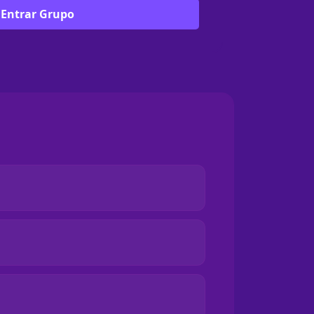
Entrar Grupo