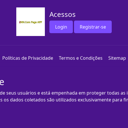
Acessos
Login
Registrar-se
Políticas de Privacidade
Termos e Condições
Sitemap
de
 de seus usuários e está empenhada em proteger todas as 
 os dados coletados são utilizados exclusivamente para fi