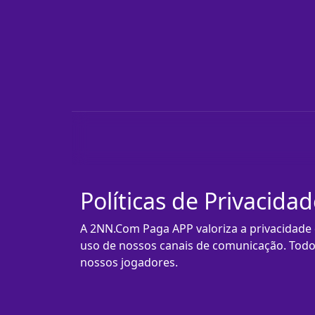
Políticas de Privacida
A 2NN.Com Paga APP valoriza a privacidade
uso de nossos canais de comunicação. Todos
nossos jogadores.